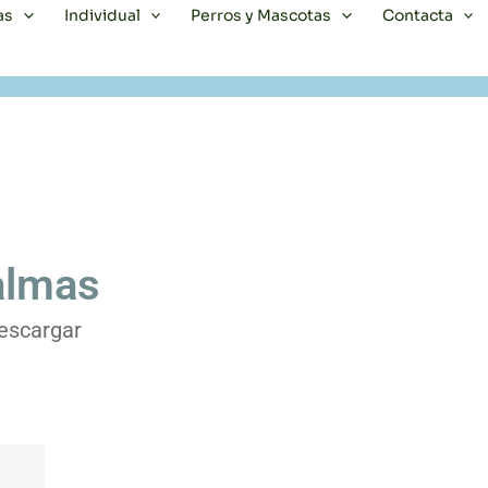
as
Individual
Perros y Mascotas
Contacta
almas
escargar