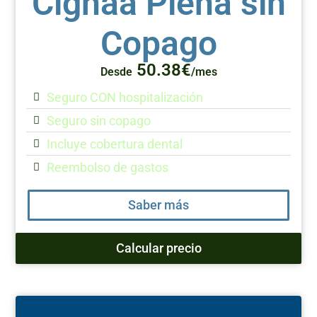
Cignaa Plena sin
Copago
50.38€
Desde
/mes
Seguro CON hospitalización
Seguro sin copago
Incluye cobertura dental
Reembolso de gastos
Saber más
Calcular precio