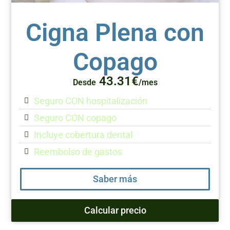
Cigna Plena con
Copago
43.31€
Desde
/mes
Seguro CON hospitalización
Seguro CON copago
Incluye cobertura dental
Reembolso de gastos
Saber más
Calcular precio