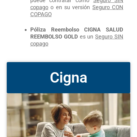
puede contratar como
Seguro SIN
copago
o en su versión
Seguro CON
COPAGO
Póliza Reembolso
CIGNA SALUD
REEMBOLSO GOLD
es un
Seguro SIN
copago
Cigna