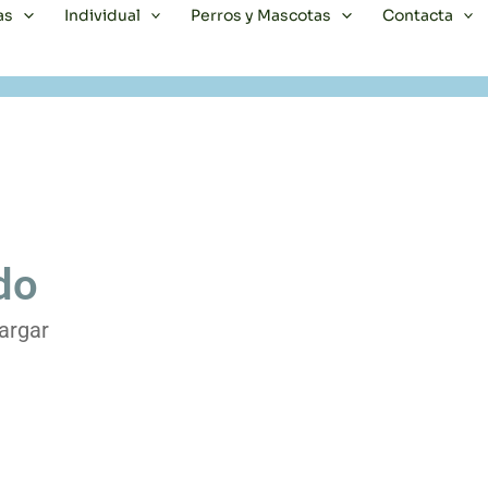
as
Individual
Perros y Mascotas
Contacta
do
argar