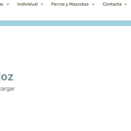
as
Individual
Perros y Mascotas
Contacta
joz
cargar