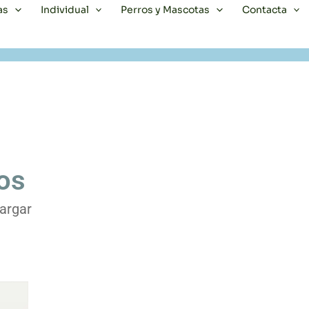
as
Individual
Perros y Mascotas
Contacta
os
argar