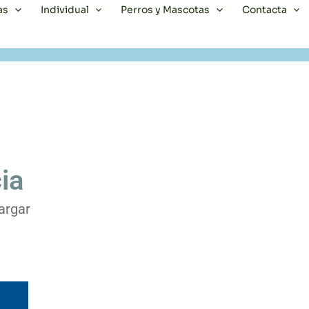
as
Individual
Perros y Mascotas
Contacta
ia
argar