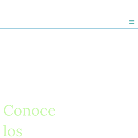
Ir
al
contenido
Conoce
los